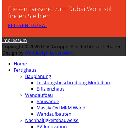
Fliesen passend zum Dubai Wohnstil
finden Sie hier:
FLIESEN DUBAI
Impressum
Copyright © 2020 l OVI Gruppe. Alle Rechte vorbehalten.
Design by
Webdesign Lebens@rt
Home
Fertighaus
Bauplanung
Leistungsbeschreibung Modulbau
Effizienzhaus
Wandaufbau
Bauwände
Massiv OVI MKM Wand
Wandaufbauten
Nachhaltigkeitsbauweise
PV-Innovation